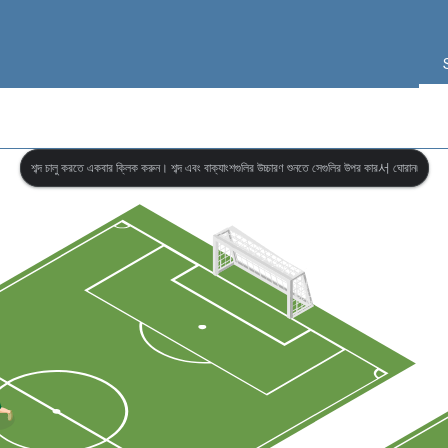
শব্দ চালু করতে একবার ক্লিক করুন। শব্দ এবং বাক্যাংশগুলির উচ্চারণ শুনতে সেগুলির উপর কার서 ঘোরান৷