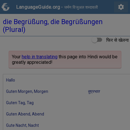
settings
LanguageGuide.org
•
जर्मन विजुअल शब्दावली
die Begrüßung, die Begrüßungen
(Plural)
फिर से खेलना
Your
help in translating
this page into Hindi would be
greatly appreciated!
Hallo
Guten Morgen, Morgen
सुप्रभात
Guten Tag, Tag
Guten Abend, Abend
Gute Nacht, Nacht