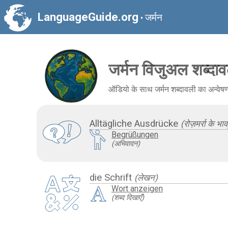
LanguageGuide.org
जर्मन
•
जर्मन विजुअल शब्दा
ऑडियो के साथ जर्मन शब्दावली का अन्वेषण क
Alltägliche Ausdrücke
(रोज़मर्रा के भाव
Begrüßungen
(अभिवादन)
die Schrift
(लेखन)
Wort anzeigen
(शब्द दिखाएँ)