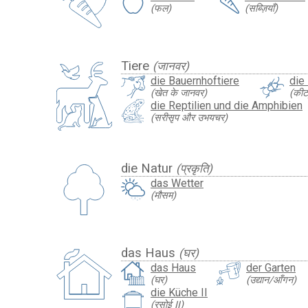
(फल)
(सब्ज़ियाँ)
Tiere
(जानवर)
die Bauernhoftiere
die
(खेत के जानवर)
(कीट
die Reptilien und die Amphibien
(सरीसृप और उभयचर)
die Natur
(प्रकृति)
das Wetter
(मौसम)
das Haus
(घर)
das Haus
der Garten
(घर)
(उद्यान/आँगन)
die Küche II
(रसोई II)