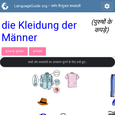
settings
LanguageGuide.org
•
जर्मन विजुअल शब्दावली
(पुरुषों के
die Kleidung der
कपड़े)
Männer
अभ्यास सुनकर
अन्वेषण
शब्दों और वाक्यांशों का उच्चारण सुनने के लिए उन्हें छुएं।