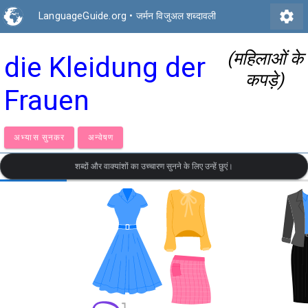
settings
LanguageGuide.org
•
जर्मन विजुअल शब्दावली
(महिलाओं के
die Kleidung der
कपड़े)
Frauen
अभ्यास सुनकर
अन्वेषण
शब्दों और वाक्यांशों का उच्चारण सुनने के लिए उन्हें छुएं।