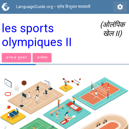
settings
LanguageGuide.org
•
फ्रेंच विजुअल शब्दावली
(ओलंपिक
les sports
खेल II)
olympiques II
अभ्यास सुनकर
अन्वेषण