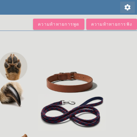
settings
ความท้าทายการพูด
ความท้าทายการฟัง