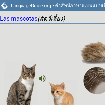
LanguageGuide.org
•
คำศัพท์ภาษาสเปนแบบเม
Las mascotas
(สัตว์เลี้ยง)
volume_up