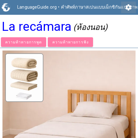
settings
LanguageGuide.org
•
คำศัพท์ภาษาสเปนแบบเม็กซิกันแบบภาพ
La recámara
(ห้องนอน)
ความท้าทายการพูด
ความท้าทายการฟัง