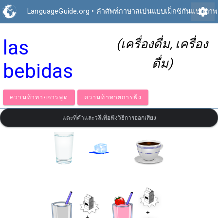
settings
LanguageGuide.org
•
คำศัพท์ภาษาสเปนแบบเม็กซิกันแบบภาพ
las
(เครื่องดื่ม, เครื่อง
ดื่ม)
bebidas
ความท้าทายการพูด
ความท้าทายการฟัง
แตะที่คำและวลีเพื่อฟังวิธีการออกเสียง