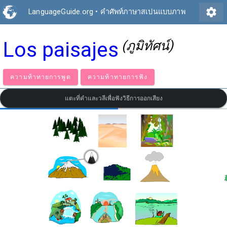
settings
LanguageGuide.org
•
คำศัพท์ภาษาสเปนแบบภาพ
Los paisajes
(ภูมิทัศน์)
ความท้าทายการพูด
ความท้าทายการฟัง
แตะที่คำและวลีเพื่อฟังวิธีการออกเสียง