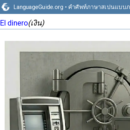
LanguageGuide.org
•
คำศัพท์ภาษาสเปนแบบ
El dinero
(เงิน)