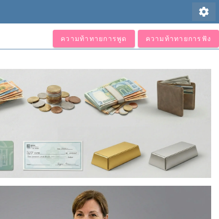
settings
ความท้าทายการพูด
ความท้าทายการฟัง