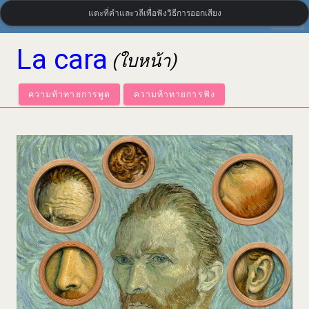
แตะที่คำและวลีเพื่อฟังวิธีการออกเสียง
settings
LanguageGuide.org
•
คำศัพท์ภาษาสเปนแบบภาพ
La cara
(ใบหน้า)
ความท้าทายการพูด
ความท้าทายการฟัง