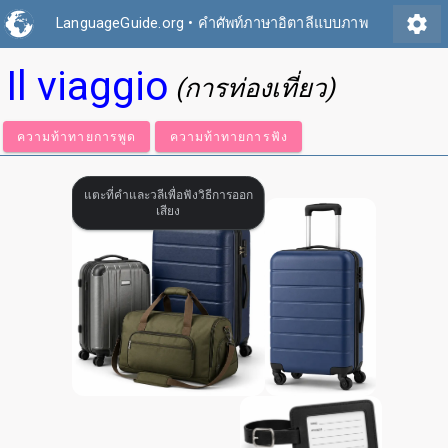
settings
LanguageGuide.org
•
คำศัพท์ภาษาอิตาลีแบบภาพ
Il viaggio
(การท่องเที่ยว)
ความท้าทายการพูด
ความท้าทายการฟัง
แตะที่คำและวลีเพื่อฟังวิธีการออก
เสียง