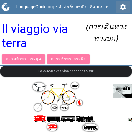
settings
LanguageGuide.org
•
คำศัพท์ภาษาอิตาลีแบบภาพ
Il viaggio via
(การเดินทาง
ทางบก)
terra
ความท้าทายการพูด
ความท้าทายการฟัง
แตะที่คำและวลีเพื่อฟังวิธีการออกเสียง