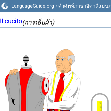
LanguageGuide.org
•
คำศัพท์ภาษาอิตาลีแบบ
Il cucito
(การเย็บผ้า)