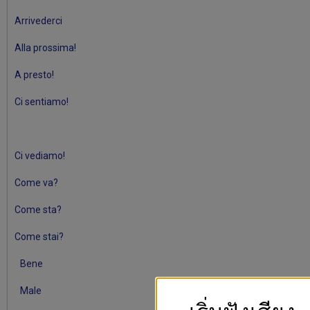
Arrivederci
Alla prossima!
A presto!
Ci sentiamo!
Ci vediamo!
Come va?
Come sta?
Come stai?
Bene
Male