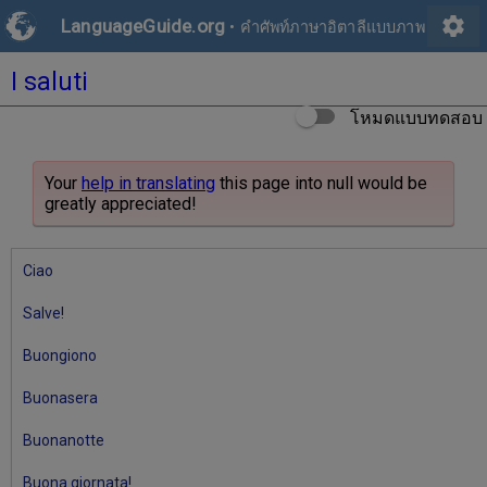
settings
LanguageGuide.org
•
คำศัพท์ภาษาอิตาลีแบบภาพ
I saluti
โหมดแบบทดสอบ
Your
help in translating
this page into null would be
greatly appreciated!
Ciao
Salve!
Buongiono
Buonasera
Buonanotte
Buona giornata!