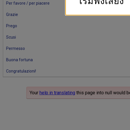
เริ่มฟังเสียง
Per favore / per piacere
Grazie
Prego
Scusi
Permesso
Buona fortuna
Congratulazioni!
Your
help in translating
this page into null would b