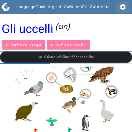
settings
LanguageGuide.org
•
คำศัพท์ภาษาอิตาลีแบบภาพ
Gli uccelli
(นก)
ความท้าทายการพูด
ความท้าทายการฟัง
แตะที่คำและวลีเพื่อฟังวิธีการออกเสียง