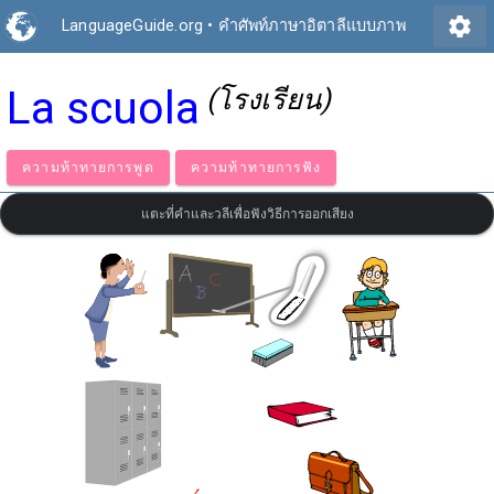
settings
LanguageGuide.org
•
คำศัพท์ภาษาอิตาลีแบบภาพ
La scuola
(โรงเรียน)
ความท้าทายการพูด
ความท้าทายการฟัง
แตะที่คำและวลีเพื่อฟังวิธีการออกเสียง