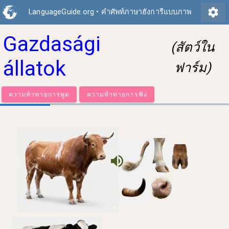
settings
LanguageGuide.org
•
คำศัพท์ภาษาฮังการีแบบภาพ
Gazdasági
(สัตว์ใน
állatok
ฟาร์ม)
ความท้าทายการพูด
ความท้าทายการฟัง
volume_up