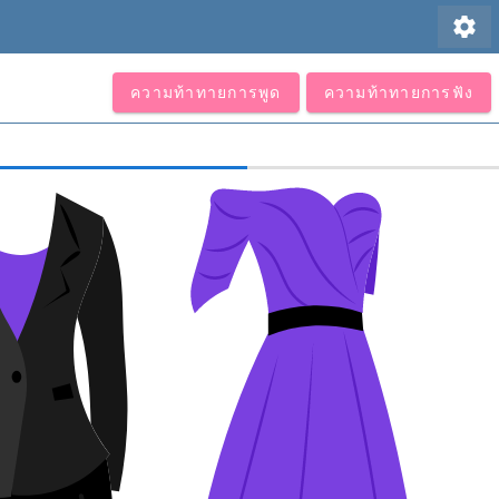
settings
ความท้าทายการพูด
ความท้าทายการฟัง