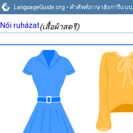
LanguageGuide.org
•
คำศัพท์ภาษาฮังการีแบ
Női ruházat
(เสื้อผ้าสตรี)