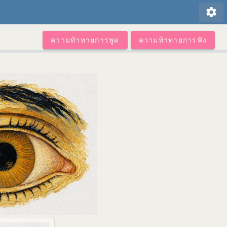
settings
ความท้าทายการพูด
ความท้าทายการฟัง