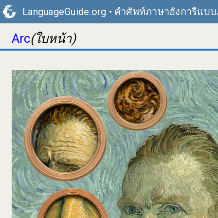
LanguageGuide.org
•
คำศัพท์ภาษาฮังการีแบ
Arc
(ใบหน้า)