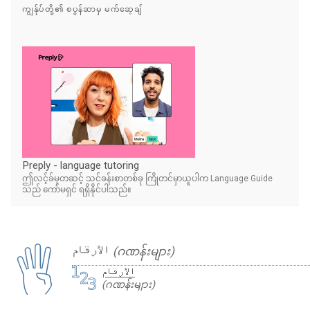
ကျွန်ုပ်တို့၏ စပွန်ဆာမှ မက်ဆေ့ချ်
Preply - language tutoring
ဤလင့်ခ်မှတဆင့် သင်ခန်းစာတစ်ခု ကြိုတင်မှာယူပါက Language Guide
သည် ကော်မရှင် ရရှိနိုင်ပါသည်။
الأرقام
(ဂဏန်းများ)
الأرقام
(ဂဏန်းများ)