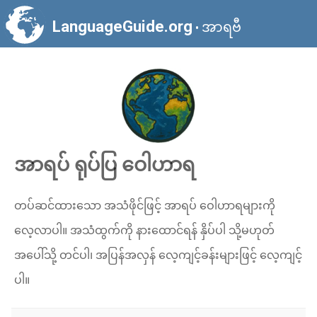
LanguageGuide.org
အာရဗီ
•
အာရပ် ရုပ်ပြ ဝေါဟာရ
တပ်ဆင်ထားသော အသံဖိုင်ဖြင့် အာရပ် ဝေါဟာရများကို
လေ့လာပါ။ အသံထွက်ကို နားထောင်ရန် နှိပ်ပါ သို့မဟုတ်
အပေါ်သို့ တင်ပါ၊ အပြန်အလှန် လေ့ကျင့်ခန်းများဖြင့် လေ့ကျင့်
ပါ။