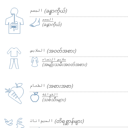
الجسم
(ခန္ဓာကိုယ်)
الجسم
(ခန္ဓာကိုယ်)
الملابس
(အဝတ်အစား)
ملابس النساء
(အမျိုးသမီးအဝတ်အစား)
الطعام
(အစားအစာ)
الفواكه
(သစ်သီးများ)
الحيوانات
(တိရစ္ဆာန်များ)