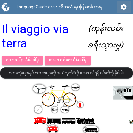
settings
LanguageGuide.org
•
အီတလီ ရုပ်ပြ ဝေါဟာရ
Il viaggio via
(ကုန်းလမ်း
terra
ခရီးသွားမှု)
စကားပြော စိန်ခေါ်မှု
နားထောင်ရေး စိန်ခေါ်မှု
စကားလုံးများနှင့် စကားစုများကို အသံထွက်ပုံကို နားထောင်ရန် ၎င်းတို့ကို နှိပ်ပါ။