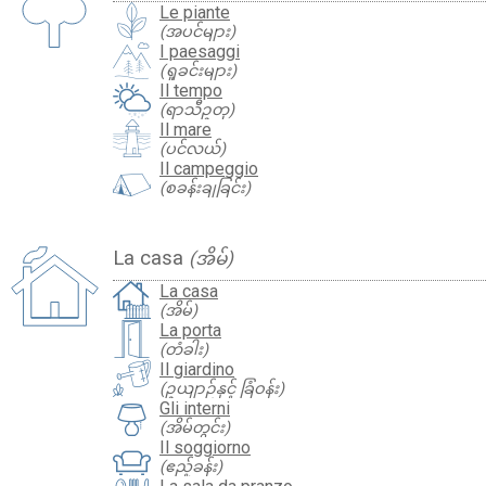
Le piante
(အပင်များ)
I paesaggi
(ရှုခင်းများ)
Il tempo
(ရာသီဥတု)
Il mare
(ပင်လယ်)
Il campeggio
(စခန်းချခြင်း)
La casa
(အိမ်)
La casa
(အိမ်)
La porta
(တံခါး)
Il giardino
(ဥယျာဉ်နှင့် ခြံဝန်း)
Gli interni
(အိမ်တွင်း)
Il soggiorno
(ဧည့်ခန်း)