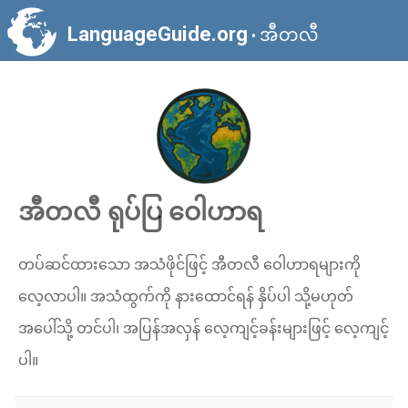
LanguageGuide.org
အီတလီ
•
အီတလီ ရုပ်ပြ ဝေါဟာရ
တပ်ဆင်ထားသော အသံဖိုင်ဖြင့် အီတလီ ဝေါဟာရများကို
လေ့လာပါ။ အသံထွက်ကို နားထောင်ရန် နှိပ်ပါ သို့မဟုတ်
အပေါ်သို့ တင်ပါ၊ အပြန်အလှန် လေ့ကျင့်ခန်းများဖြင့် လေ့ကျင့်
ပါ။