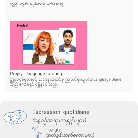
ကျွန်ုပ်တို့၏ စပွန်ဆာမှ မက်ဆေ့ချ်
Preply - language tutoring
ဤလင့်ခ်မှတဆင့် သင်ခန်းစာတစ်ခု ကြိုတင်မှာယူပါက Language Guide
သည် ကော်မရှင် ရရှိနိုင်ပါသည်။
Espressioni quotidiane
(နေ့စဉ်အသုံးအနှုန်းများ)
I saluti
(နှုတ်ခွန်းဆက်စကားများ)