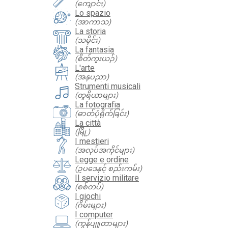
(ကျောင်း)
Lo spazio
(အာကာသ)
La storia
(သမိုင်း)
La fantasia
(စိတ်ကူးယဉ်)
L'arte
(အနုပညာ)
Strumenti musicali
(တူရိယာများ)
La fotografia
(ဓာတ်ပုံရိုက်ခြင်း)
La città
(မြို့)
I mestieri
(အလုပ်အကိုင်များ)
Legge e ordine
(ဥပဒေနှင့် စည်းကမ်း)
Il servizio militare
(စစ်တပ်)
I giochi
(ဂိမ်းများ)
I computer
(ကွန်ပျူတာများ)