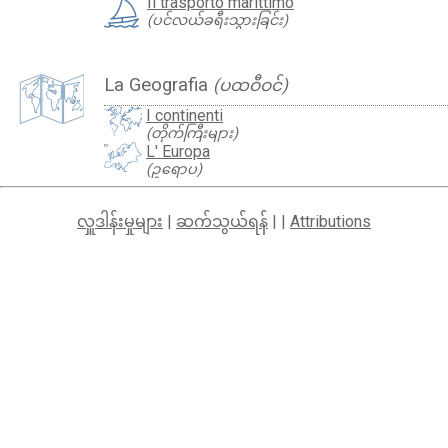
Il trasporto marittimo
(ပင်လယ်ခရီးသွားခြင်း)
La Geografia
(ပထဝီဝင်)
I continenti
(တိုက်ကြီးများ)
L' Europa
(ဥရောပ)
လှူဒါန်းမှုများ
|
ဆက်သွယ်ရန်
| |
Attributions