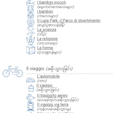
I bambini piccoli
(မွေးကင်းစကလေးများ)
i bambini
(ကလေးများ)
Il Luna Park, il Parco di divertimento
(ပျော်ပွဲစားပန်းခြံ)
La scienza
(သိပ္ပံ)
La religione
(ဘာသာရေး)
La forma
(ပုံသဏ္ဍာန်များ)
Il viaggio
(ခရီးသွားခြင်း)
L'automobile
(ကား)
travel_luggage_and_bags
Il viaggio
(ခရီးသွားခြင်း)
Il trasporto aereo
(လေကြောင်းခရီးသွားခြင်း)
Il viaggio via terra
(ကုန်းလမ်းခရီးသွားမှု)