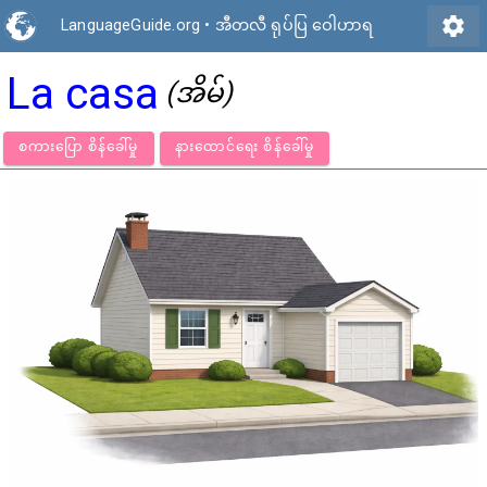
settings
LanguageGuide.org
•
အီတလီ ရုပ်ပြ ဝေါဟာရ
La casa
(အိမ်)
စကားပြော စိန်ခေါ်မှု
နားထောင်ရေး စိန်ခေါ်မှု