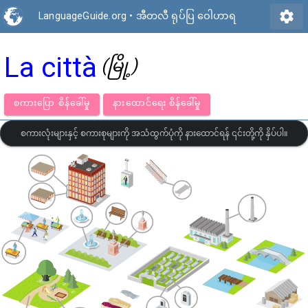
settings
LanguageGuide.org
•
အီတလီ ရုပ်ပြ ဝေါဟာရ
La città
(မြို့)
စကားပြော စိန်ခေါ်မှု
နားထောင်ရေး စိန်ခေါ်မှု
စကားလုံးများနှင့် စကားစုများကို အသံထွက်ပုံကို နားထောင်ရန် ၎င်းတို့ကို နှိပ်ပါ။