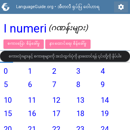
settings
LanguageGuide.org
•
အီတလီ ရုပ်ပြ ဝေါဟာရ
I numeri
(ဂဏန်းများ)
စကားပြော စိန်ခေါ်မှု
နားထောင်ရေး စိန်ခေါ်မှု
စကားလုံးများနှင့် စကားစုများကို အသံထွက်ပုံကို နားထောင်ရန် ၎င်းတို့ကို နှိပ်ပါ။
0
1
2
3
4
5
6
7
8
9
10
11
12
13
14
15
16
17
18
19
20
21
22
23
24