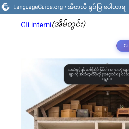
LanguageGuide.org
•
အီတလီ ရုပ်ပြ ဝေါဟာရ
(အိမ်တွင်း)
Gli interni
Gli
အသံဖွင့်ရန် တစ်ကြိမ် နှိပ်ပါ။ စကားလုံးများ
များကို အသံထွက်ပုံကို နားထောင်ရန် ၎င်းတိ
ရွှေ့ပါ။