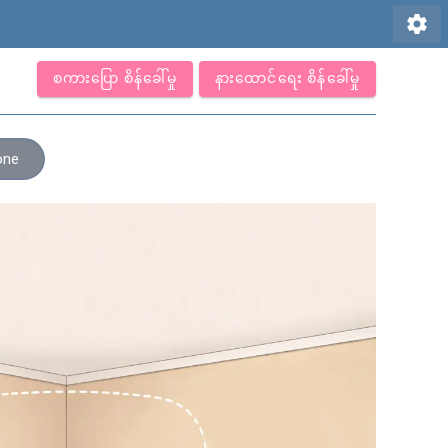
settings
စကားပြော စိန်ခေါ်မှု
နားထောင်ရေး စိန်ခေါ်မှု
one