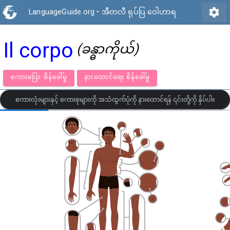
settings
LanguageGuide.org
•
အီတလီ ရုပ်ပြ ဝေါဟာရ
Il corpo
(ခန္ဓာကိုယ်)
စကားပြော စိန်ခေါ်မှု
နားထောင်ရေး စိန်ခေါ်မှု
စကားလုံးများနှင့် စကားစုများကို အသံထွက်ပုံကို နားထောင်ရန် ၎င်းတို့ကို နှိပ်ပါ။