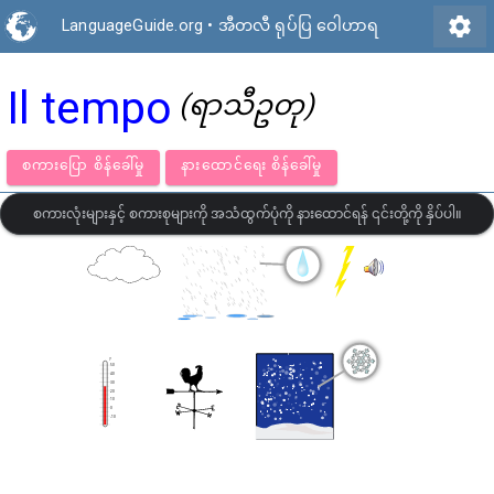
settings
LanguageGuide.org
•
အီတလီ ရုပ်ပြ ဝေါဟာရ
Il tempo
(ရာသီဥတု)
စကားပြော စိန်ခေါ်မှု
နားထောင်ရေး စိန်ခေါ်မှု
စကားလုံးများနှင့် စကားစုများကို အသံထွက်ပုံကို နားထောင်ရန် ၎င်းတို့ကို နှိပ်ပါ။