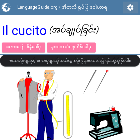
settings
LanguageGuide.org
•
အီတလီ ရုပ်ပြ ဝေါဟာရ
Il cucito
(အပ်ချုပ်ခြင်း)
စကားပြော စိန်ခေါ်မှု
နားထောင်ရေး စိန်ခေါ်မှု
စကားလုံးများနှင့် စကားစုများကို အသံထွက်ပုံကို နားထောင်ရန် ၎င်းတို့ကို နှိပ်ပါ။