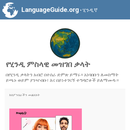
LanguageGuide.org
ሂንዲኛ
•
የሂንዲ ምስላዊ መዝገበ ቃላት
በየሂንዲ ቃላትን አብሮ በተሰራ ድምጽ ይማሩ። አነባበቡን ለመስማት
ይጫኑ ወይም ያንዣብቡ፣ እና በይነተገናኝ ተግዳሮቶች ይለማመዱ።
ከስፖንሰራችን መልእክት