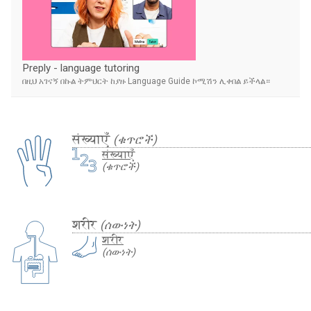
Preply - language tutoring
በዚህ አገናኝ በኩል ትምህርት ከያዙ Language Guide ኮሚሽን ሊቀበል ይችላል።
संख्याएँ
(ቁጥሮች)
संख्याएँ
(ቁጥሮች)
शरीर
(ሰውነት)
शरीर
(ሰውነት)