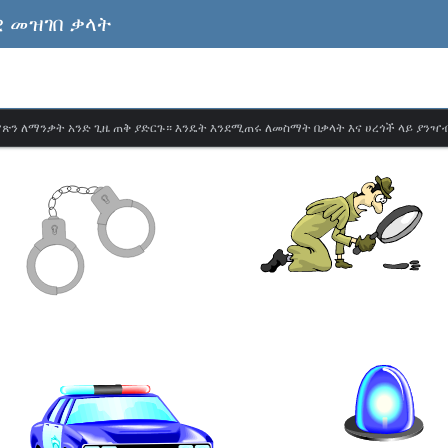
 መዝገበ ቃላት
ጽን ለማንቃት አንድ ጊዜ ጠቅ ያድርጉ። እንዴት እንደሚጠሩ ለመስማት በቃላት እና ሀረጎች ላይ ያንዣ