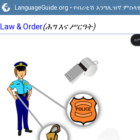
LanguageGuide.org
•
የብሪቲሽ እንግሊዝኛ ምስላዊ
Law & Order
(ሕግ እና ሥርዓት)
ድም