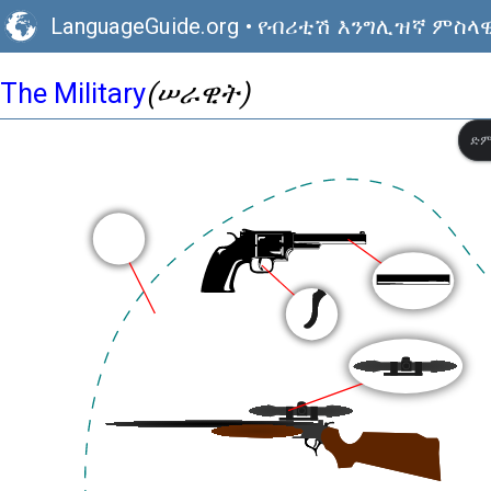
LanguageGuide.org
•
የብሪቲሽ እንግሊዝኛ ምስላዊ
The Military
(ሠራዊት)
ድም