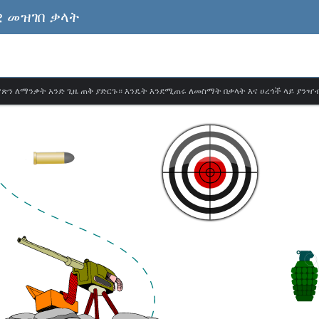
 መዝገበ ቃላት
ጽን ለማንቃት አንድ ጊዜ ጠቅ ያድርጉ። እንዴት እንደሚጠሩ ለመስማት በቃላት እና ሀረጎች ላይ ያንዣ