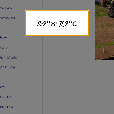
መሰግናለሁ
ንም አይደል
ድምጽ ጀምር
ቅርታ
ዝናለሁ
ንኳን ደስ አለህ
ልካም ዕድል
ላምታ
ንዴት ነህ?
ደህና ነኝ።