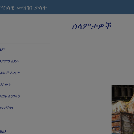
ምስላዊ መዝገበ ቃላት
ሰላምታዎች
ላም
ንደምን አደሩ
ልካም ሌሊት
ህና ሁን
ቅርቡ እንገናኝ
ንገናኛለን
ባክህ