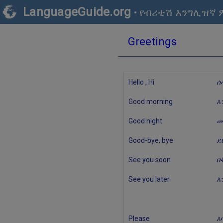
LanguageGuide.org
•
የብሪቲሽ እንግሊዝኛ 
Greetings
Hello , Hi
ሰ
Good morning
እ
Good night
መ
Good-bye, bye
ደ
See you soon
በ
See you later
እ
Please
እ