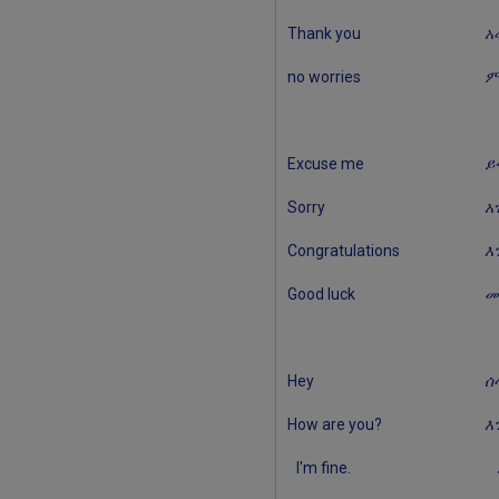
Thank you
አ
no worries
ም
Excuse me
ይ
Sorry
አ
Congratulations
እ
Good luck
መ
Hey
ሰ
How are you?
እ
I'm fine.