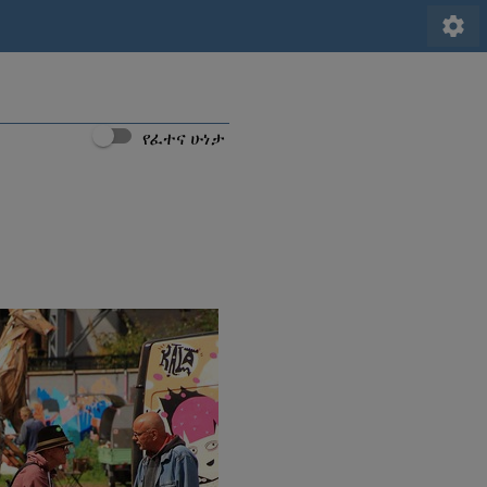
settings
የፈተና ሁነታ