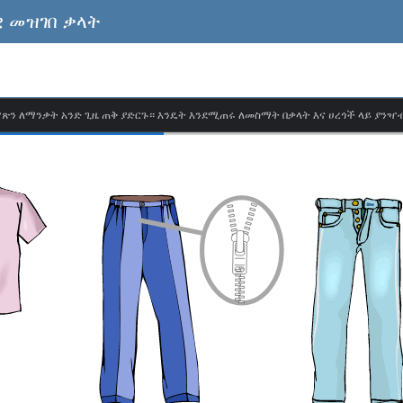
 መዝገበ ቃላት
ጽን ለማንቃት አንድ ጊዜ ጠቅ ያድርጉ። እንዴት እንደሚጠሩ ለመስማት በቃላት እና ሀረጎች ላይ ያንዣ