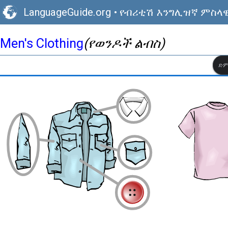
LanguageGuide.org
•
የብሪቲሽ እንግሊዝኛ ምስላዊ
Men's Clothing
(የወንዶች ልብስ)
ድም