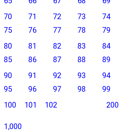
65
66
67
68
69
70
71
72
73
74
75
76
77
78
79
80
81
82
83
84
85
86
87
88
89
90
91
92
93
94
95
96
97
98
99
100
101
102
200
1,000