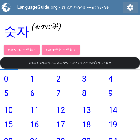
settings
LanguageGuide.org
•
የኮሪያ ምስላዊ መዝገበ ቃላት
(ቁጥሮች)
숫자
የመናገር ተሞክሮ
የመስማት ተሞክሮ
እንዴት እንደሚጠሩ ለመስማት ቃላትን እና ሀረጎችን ይንኩ።
0
1
2
3
4
5
6
7
8
9
10
11
12
13
14
15
16
17
18
19