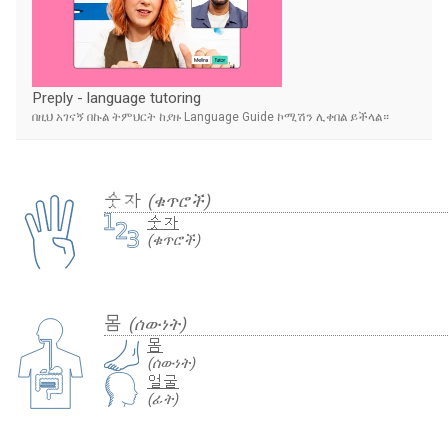
Preply - language tutoring
በዚህ አገናኝ በኩል ትምህርት ከያዙ Language Guide ኮሚሽን ሊቀበል ይችላል።
숫자
(ቁጥሮች)
숫자
(ቁጥሮች)
몸
(ሰውነት)
몸
(ሰውነት)
얼굴
(ፊት)