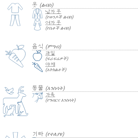
옷
(ልብስ)
남자 옷
(የወንዶች ልብስ)
여자 옷
(የሴቶች ልብስ)
음식
(ምግብ)
과일
(ፍራፍሬዎች)
야채
(አትክልቶች)
동물
(እንስሳት)
가축
(የግብርና እንስሳት)
기타
(የተለያዩ)