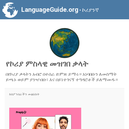
LanguageGuide.org
ኮሪያንኛ
•
የኮሪያ ምስላዊ መዝገበ ቃላት
በየኮሪያ ቃላትን አብሮ በተሰራ ድምጽ ይማሩ። አነባበቡን ለመስማት
ይጫኑ ወይም ያንዣብቡ፣ እና በይነተገናኝ ተግዳሮቶች ይለማመዱ።
ከስፖንሰራችን መልእክት