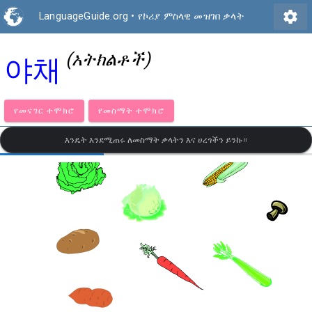
settings
LanguageGuide.org
•
የኮሪያ ምስላዊ መዝገበ ቃላት
(አትክልቶች)
야채
የመናገር ተሞክሮ
የመስማት ተሞክሮ
እንዴት እንደሚጠሩ ለመስማት ቃላትን እና ሀረጎችን ይንኩ።