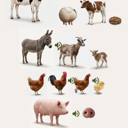
volume_up
volume_up
volume_up
♀
volume_up