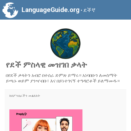
LanguageGuide.org
ደችኛ
•
የደች ምስላዊ መዝገበ ቃላት
በየደች ቃላትን አብሮ በተሰራ ድምጽ ይማሩ። አነባበቡን ለመስማት
ይጫኑ ወይም ያንዣብቡ፣ እና በይነተገናኝ ተግዳሮቶች ይለማመዱ።
ከስፖንሰራችን መልእክት