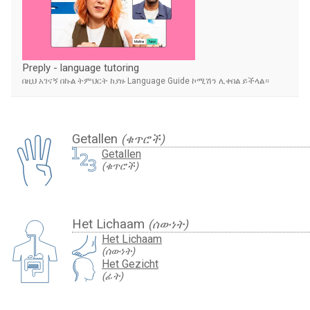
Preply - language tutoring
በዚህ አገናኝ በኩል ትምህርት ከያዙ Language Guide ኮሚሽን ሊቀበል ይችላል።
Getallen
(ቁጥሮች)
Getallen
(ቁጥሮች)
Het Lichaam
(ሰውነት)
Het Lichaam
(ሰውነት)
Het Gezicht
(ፊት)