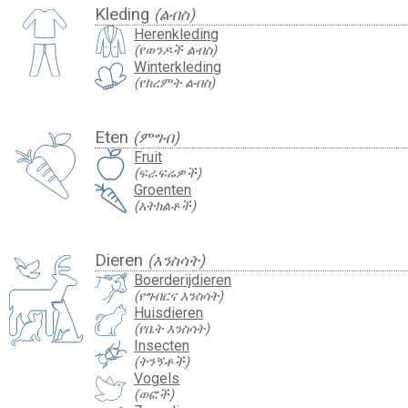
Kleding
(ልብስ)
Herenkleding
(የወንዶች ልብስ)
Winterkleding
(የክረምት ልብስ)
Eten
(ምግብ)
Fruit
(ፍራፍሬዎች)
Groenten
(አትክልቶች)
Dieren
(እንስሳት)
Boerderijdieren
(የግብርና እንስሳት)
Huisdieren
(የቤት እንስሳት)
Insecten
(ትንኝቶች)
Vogels
(ወፎች)