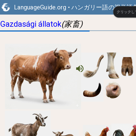
LanguageGuide.org
•
ハンガリー語の視覚語
クリックし
(家畜)
Gazdasági állatok
volume_up