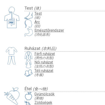
Test
(体)
Test
(体)
Arc
(顔)
Emésztőrendszer
(消化器系)
Ruházat
(衣料品)
Férfi ruházat
(男性の衣類)
Női ruházat
(女性の衣類)
Téli ruházat
(冬服)
Étel
(食べ物)
Gyümölcsök
(果物)
Zöldségek