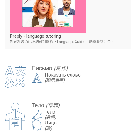
Preply - language tutoring
如果您透過此連結預訂課程，Language Guide 可能會收到佣金。
Письмо
(寫作)
Показать слово
(顯示單字)
Тело
(身體)
Тело
(身體)
Лицо
(臉)