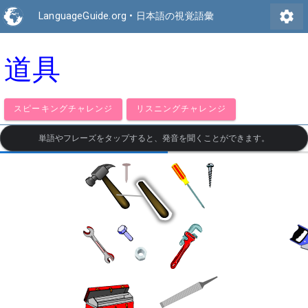
settings
LanguageGuide.org
•
日本語の視覚語彙
道具
スピーキングチャレンジ
リスニングチャレンジ
単語やフレーズをタップすると、発音を聞くことができます。