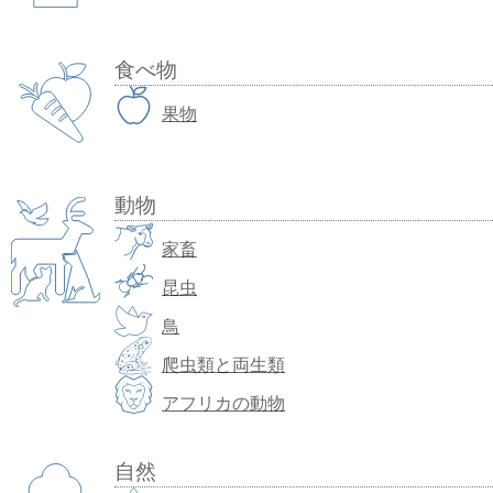
食べ物
果物
動物
家畜
昆虫
鳥
爬虫類と両生類
アフリカの動物
自然