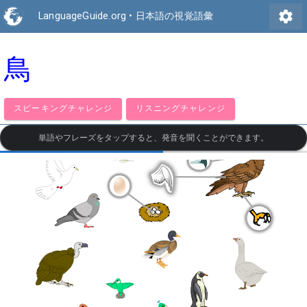
settings
LanguageGuide.org
•
日本語の視覚語彙
鳥
スピーキングチャレンジ
リスニングチャレンジ
単語やフレーズをタップすると、発音を聞くことができます。