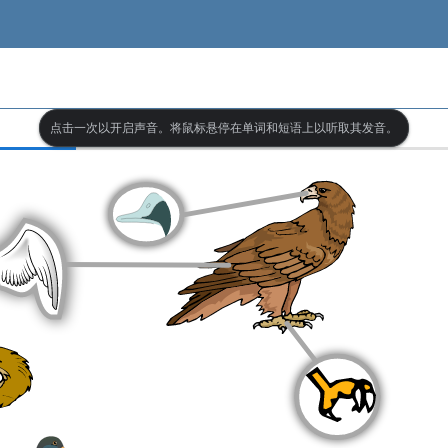
点击一次以开启声音。将鼠标悬停在单词和短语上以听取其发音。