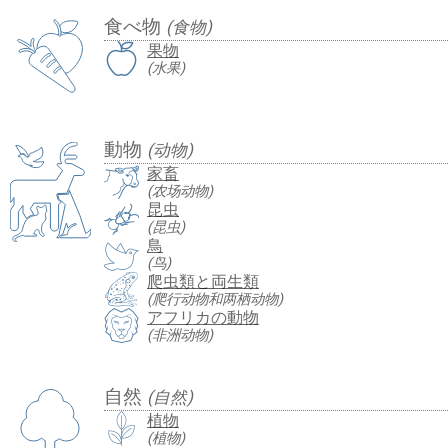
食べ物
(食物)
果物
(水果)
動物
(动物)
家畜
(农场动物)
昆虫
(昆虫)
鳥
(鸟)
爬虫類と両生類
(爬行动物和两栖动物)
アフリカの動物
(非洲动物)
自然
(自然)
植物
(植物)