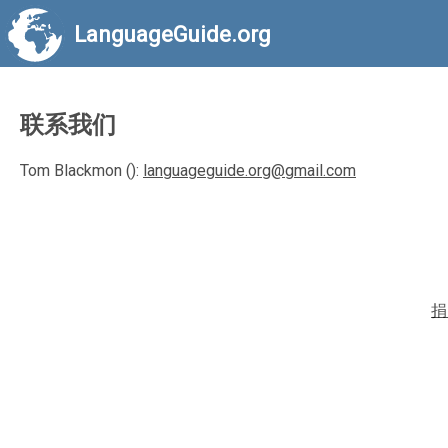
LanguageGuide.org
联系我们
Tom Blackmon ():
languageguide.org@gmail.com
捐